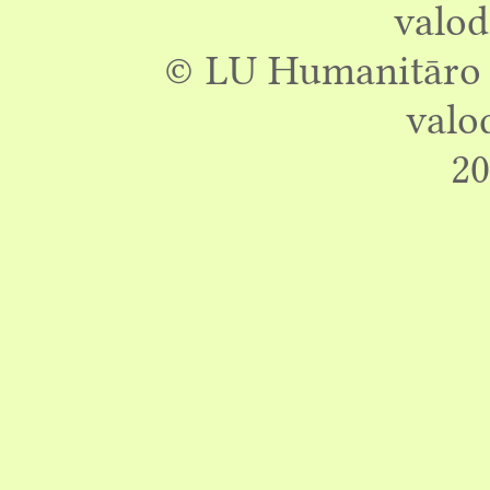
valod
© LU Humanitāro z
valo
20