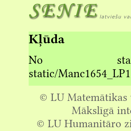
Kļūda
No stati
static/Manc1654_LP
© LU Matemātikas u
Mākslīgā int
© LU Humanitāro zin