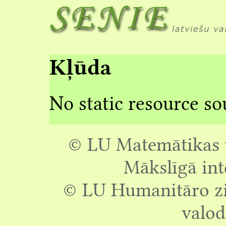
Kļūda
No static resource so
© LU Matemātikas u
Mākslīgā int
© LU Humanitāro zin
valod