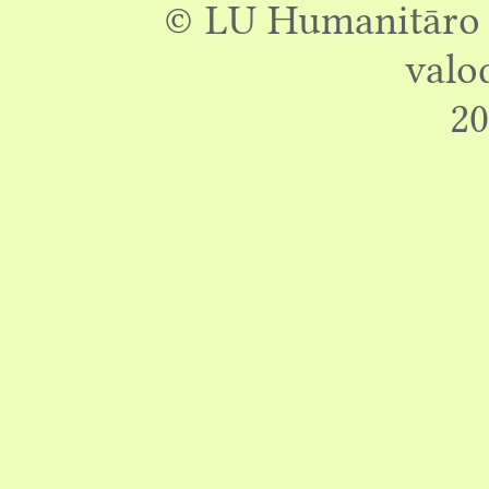
© LU Humanitāro z
valo
20