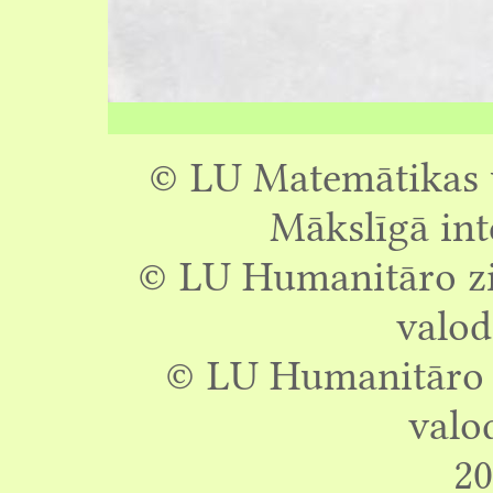
© LU Matemātikas u
Mākslīgā int
© LU Humanitāro zin
valod
© LU Humanitāro z
valo
20