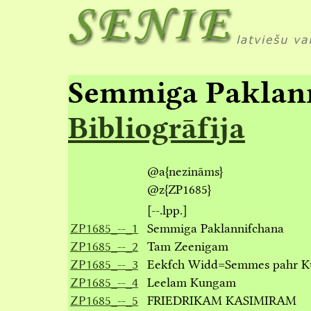
Semmiga Paklann
Bibliogrāfija
@a
{nezināms}
@z
{ZP1685}
[--.lpp.]
ZP1685_--_1
Semmiga Paklanniẜchana
ZP1685_--_2
Tam Zeenigam
ZP1685_--_3
Eekẜch Widd=Semmes pahr K
ZP1685_--_4
Leelam Kungam
ZP1685_--_5
FRIEDRIKAM KASIMIRAM