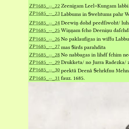
ZP1685_--_22
Zeenigam Leel=Kungam labbi l
ZP1685_--_23
Labbums in Ꞩwehtums pahr Wi
ZP1685_--_24
Deewiņ dohd peedſiwoht/ luh
ZP1685_--_25
Wiņņam ẜcho Deeniņu daſchd
ZP1685_--_26
No paklauẜigas in wiſẜu Labb
ZP1685_--_27
mas Ꞩirds parahdita
ZP1685_--_28
No nabbagas in lihdſ ẜchim n
ZP1685_--_29
Drukketa/ no Jurra Radezka/
ZP1685_--_30
peektâ Deenâ Ꞩehrkẜnu Mehne
ZP1685_--_31
ẜauz. 1685.