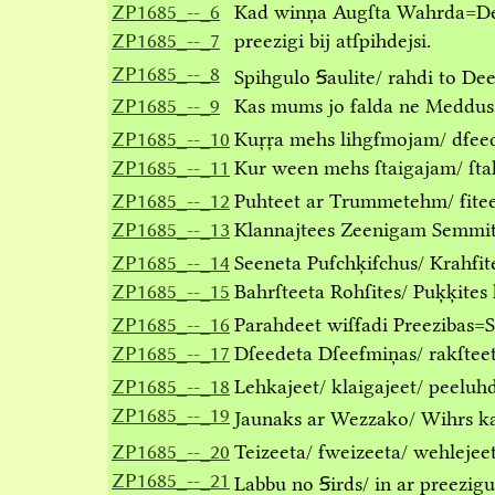
ZP1685_--_6
Kad winņa Augſta Wahrda=D
ZP1685_--_7
preezigi bij atſpihdejsi.
ZP1685_--_8
Spihgulo Ꞩaulite/ rahdi to De
ZP1685_--_9
Kas mums jo ẜalda ne Meddus
ZP1685_--_10
Kuŗŗa mehs lihgẜmojam/ dẜee
ZP1685_--_11
Kur ween mehs ſtaigajam/ ſta
ZP1685_--_12
Puhteet ar Trummetehm/ ẜite
ZP1685_--_13
Klannajtees Zeenigam Semmi
ZP1685_--_14
Seeneta Puẜchķiẜchus/ Krahẜite
ZP1685_--_15
Bahrſteeta Rohſites/ Puķķites 
ZP1685_--_16
Parahdeet wiſẜadi Preezibas=
ZP1685_--_17
Dſeedeta Dſeeẜmiņas/ rakſtee
ZP1685_--_18
Lehkajeet/ klaigajeet/ peelu
ZP1685_--_19
Jaunaks ar Wezzako/ Wihrs ka
ZP1685_--_20
Teizeeta/ ẜweizeeta/ wehlejee
ZP1685_--_21
Labbu no Ꞩirds/ in ar preezig