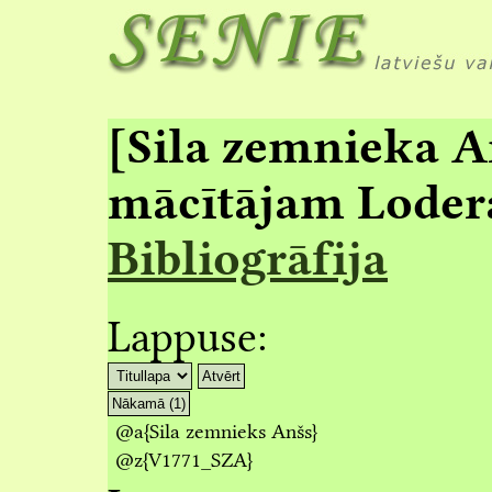
[Sila zemnieka A
mācītājam Loder
Bibliogrāfija
Lappuse:
Atvērt
Nākamā (1)
@a
{Sila zemnieks Anšs}
@z
{V1771_SZA}