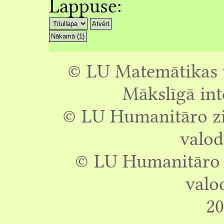
Lappuse:
Atvērt
Nākamā (1)
© LU Matemātikas u
Mākslīgā int
© LU Humanitāro zin
valod
© LU Humanitāro z
valo
20