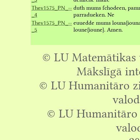
Thev1575_PN_--
duth mums ſchodeen, pam
_4
parradueken. Ne
Thev1575_PN_--
euuedde mums louna
{ioun
_5
loune
{ioune}
. Amen.
© LU Matemātikas u
Mākslīgā int
© LU Humanitāro zin
valod
© LU Humanitāro z
valo