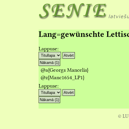
Lang=gewünschte Lettisc
Lappuse:
Atvērt
Nākamā (1)
@a
{Georgs Mancelis}
@z
{Manc1654_LP1}
Lappuse:
Atvērt
Nākamā (1)
© LU 