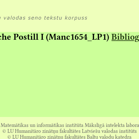
he Postill I (Manc1654_LP1)
Bibliog
Matemātikas un informātikas institūta Mākslīgā intelekta labora
© LU Humanitāro zinātņu fakultātes Latviešu valodas institūts
© LU Humanitāro zinātņu fakultātes Baltu valodu katedra