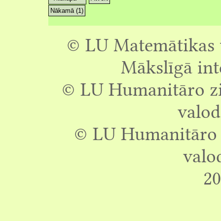
Nākamā (1)
© LU Matemātikas u
Mākslīgā int
© LU Humanitāro zin
valod
© LU Humanitāro z
valo
20