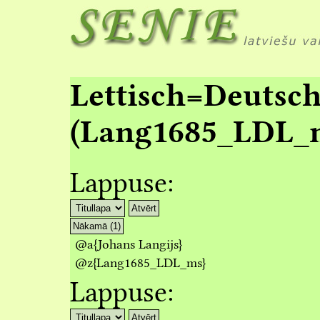
Lettisch=Deutsch
(Lang1685_LDL_
Lappuse:
Atvērt
Nākamā (1)
@a
{Johans Langijs}
@z
{Lang1685_LDL_ms}
Lappuse:
Atvērt