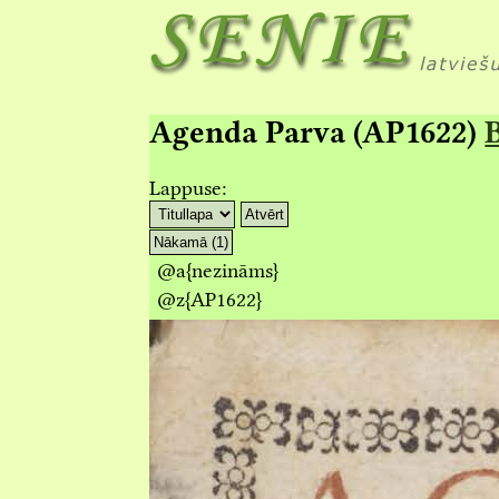
Agenda Parva (AP1622)
B
Lappuse:
Atvērt
Nākamā (1)
@a
{nezināms}
@z
{AP1622}