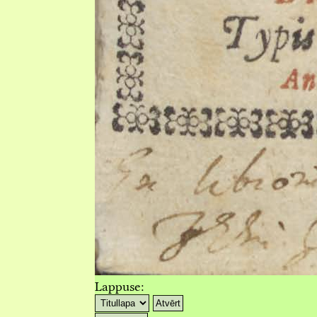
Lappuse:
Atvērt