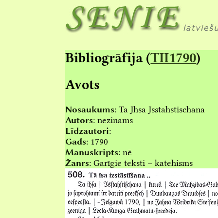
Bibliogrāfija (
TII1790
)
Avots
Nosaukums
:
Ta Jhsa Jsstahstischana
Autors
:
nezināms
Līdzautori
:
Gads
:
1790
Manuskripts
:
nē
Žanrs
:
Garīgie teksti – katehisms