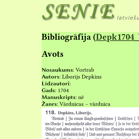
Bibliogrāfija (
Depk1704_
Avots
Nosaukums
:
Vortrab
Autors
:
Liborijs Depkins
Līdzautori
:
Gads
:
1704
Manuskripts
:
nē
Žanrs
:
Vārdnīcas – vārdnīca