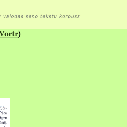
Vortr
)