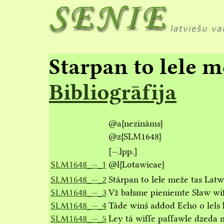
Starpan to lele 
Bibliogrāfija
@a
{nezināms}
@z
{SLM1648}
[--.lpp.]
SLM1648_--_1
@l
{Lotawicae}
SLM1648_--_2
Stárpan to lełe meže tas Lat
SLM1648_--_3
Vž bałsme pieniemte Sław wi
SLM1648_--_4
Táde winś addod Echo o lels
SLM1648_--_5
Ley tá wiſſe paſſawle dzeda